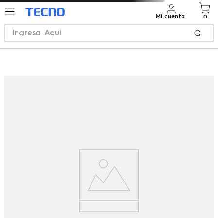
Mi cuenta
0
Ingresa Aquí
TÉRMINOS MÁS BUSCADOS
1
.
pova
2
.
tecno pova 6
3
.
tecno spark
4
.
tecno spark 30 pro
5
.
tecno camon 30s pro
6
.
tecno camon
7
.
tecno spark go
8
.
tecno phantom
9
.
tecno spark 20 pro