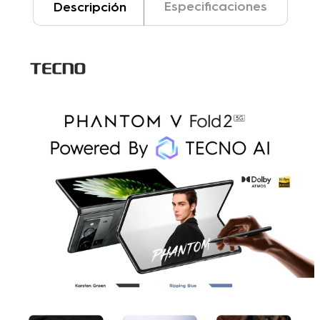
Especificaciones
Descripción
Su cámara principal triple de 50
MP OIS + 50 MP Ultra Wide + 50 MP
Tele y su cámara frontal de 32 MP
te permitirán capturar imágenes y
videos con calidad sobresaliente
en cualquier situación.
Desempeño sin límites
Equipado con el procesador MTK
D9000+ y funcionalidades como
Smart Panel, Social Turbo, y Modo
Juego, este smartphone garantiza
potencia y fluidez para todas tus
tareas y entretenimiento.
Batería de larga duración
¡Olvídate de las recargas
constantes! Su batería de 5750
mAh de alta densidad de energía
te brinda autonomía para un uso
prolongado, ya sea trabajando,
jugando o disfrutando de tus