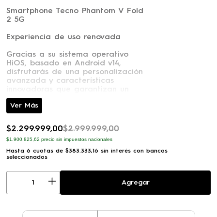
Smartphone Tecno Phantom V Fold
2 5G
Experiencia de uso renovada
Gracias a su sistema operativo
HiOS, basado en Android v14,
disfrutarás de una personalización
avanzada y características
innovadoras que garantizan un
desempeño excepcional.
Pantallas de última generación
$
2
.
299
.
999
,
00
$
2
.
999
.
999
,
00
Cuenta con una pantalla principal
$1.900.825,62
precio sin impuestos nacionales
AMOLED de 7,85" con resolución de
1080x2640, ideal para disfrutar
Hasta
6
cuotas de
$
383
.
333
,
16
sin interés con bancos
seleccionados
contenido multimedia con colores
vibrantes. Además, su pantalla
secundaria de 3,64" AMOLED
Agregar
ofrece comodidad y funcionalidad
en cada uso.
Fotografía profesional