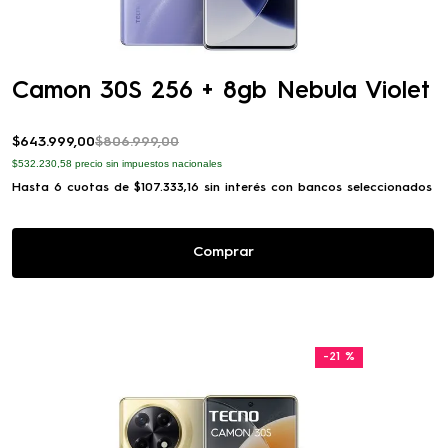
Camon 30S 256 + 8gb Nebula Violet
$
643
.
999
,
00
$
806
.
999
,
00
$532.230,58
precio sin impuestos nacionales
Hasta
6
cuotas de
$
107
.
333
,
16
sin interés con bancos seleccionados
Comprar
-
21 %