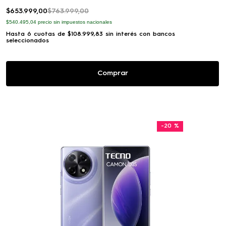
$
653
.
999
,
00
$
763
.
999
,
00
$540.495,04
precio sin impuestos nacionales
Hasta
6
cuotas de
$
108
.
999
,
83
sin interés con bancos
seleccionados
Comprar
-
20 %