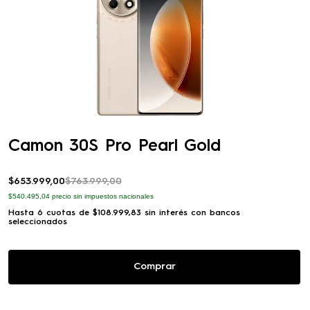
Camon 30S Pro Pearl Gold
$
653
.
999
,
00
$
763
.
999
,
00
$540.495,04
precio sin impuestos nacionales
Hasta
6
cuotas de
$
108
.
999
,
83
sin interés con bancos
seleccionados
Comprar