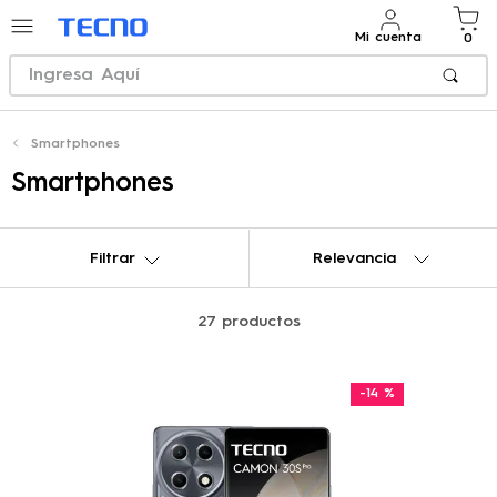
Mi cuenta
0
Ingresa Aquí
TÉRMINOS MÁS BUSCADOS
Smartphones
1
.
pova
Smartphones
2
.
tecno pova 6
3
.
tecno spark
Filtrar
Relevancia
4
.
tecno spark 30 pro
5
.
tecno camon 30s pro
27
productos
6
.
tecno camon
-
14 %
7
.
tecno spark go
8
.
tecno phantom
9
.
tecno spark 20 pro