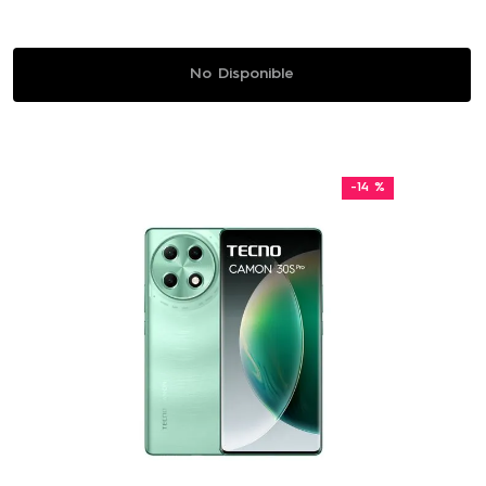
No Disponible
-
14 %