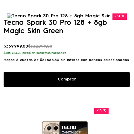
-
31 %
Tecno Spark 30 Pro 128 + 8gb
Magic Skin Green
$
369
.
999
,
00
$
532
.
999
,
00
$305.784,30
precio sin impuestos nacionales
Hasta
6
cuotas de
$
61
.
666
,
50
sin interés con bancos seleccionados
Comprar
-
14 %