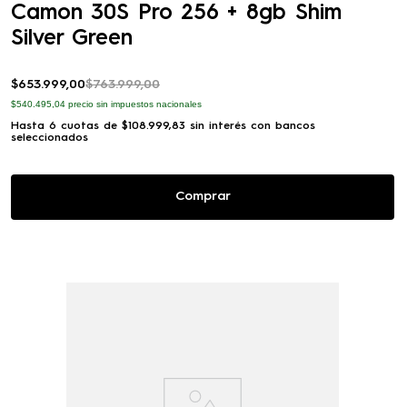
Camon 30S Pro 256 + 8gb Shim
Silver Green
$
653
.
999
,
00
$
763
.
999
,
00
$540.495,04
precio sin impuestos nacionales
Hasta
6
cuotas de
$
108
.
999
,
83
sin interés con bancos
seleccionados
Comprar