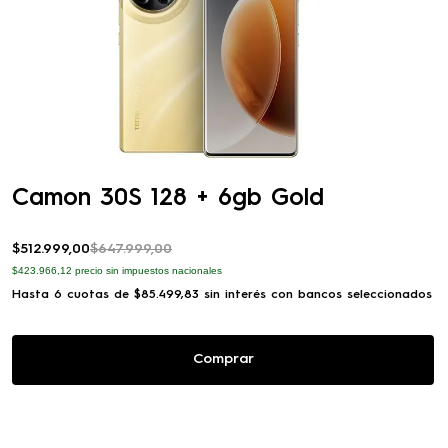
Camon 30S 128 + 6gb Gold
$
512
.
999
,
00
$
647
.
999
,
00
$423.966,12
precio sin impuestos nacionales
Hasta
6
cuotas de
$
85
.
499
,
83
sin interés con bancos seleccionados
Comprar