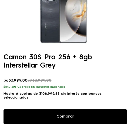
10
.
tecno phantom flip
Camon 30S Pro 256 + 8gb
Interstellar Grey
$
653
.
999
,
00
$
763
.
999
,
00
$540.495,04
precio sin impuestos nacionales
Hasta
6
cuotas de
$
108
.
999
,
83
sin interés con bancos
seleccionados
Comprar