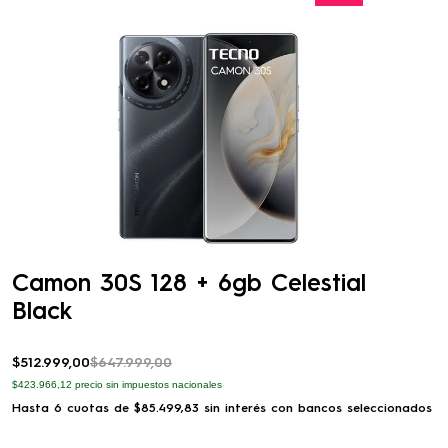
Camon 30S 128 + 6gb Celestial
Black
$
512
.
999
,
00
$
647
.
999
,
00
$423.966,12
precio sin impuestos nacionales
Hasta
6
cuotas de
$
85
.
499
,
83
sin interés con bancos seleccionados