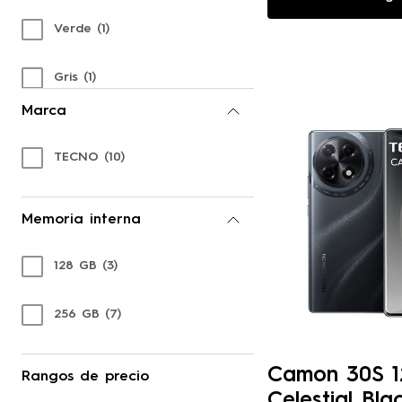
Verde
(
1
)
Gris
(
1
)
Marca
Violeta
(
2
)
TECNO
(
10
)
Memoria interna
128 GB
(
3
)
256 GB
(
7
)
Camon 30S 1
Rangos de precio
Celestial Bla