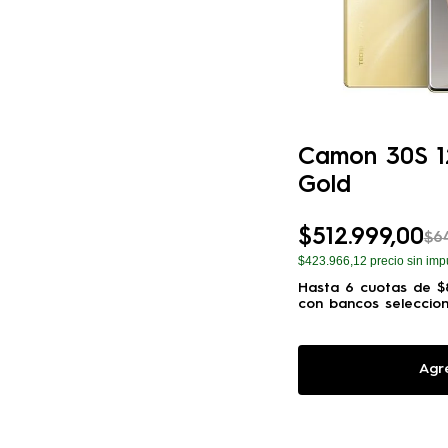
Camon 30S 1
Gold
$
512
.
999
,
00
$
6
$423.966,12
precio sin imp
Hasta
6
cuotas de
$
con bancos seleccio
Agr