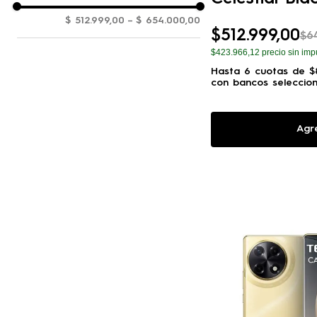
$ 512.999,00
–
$ 654.000,00
$
512
.
999
,
00
$
6
$423.966,12
precio sin imp
Hasta
6
cuotas de
$
con bancos seleccio
Agr