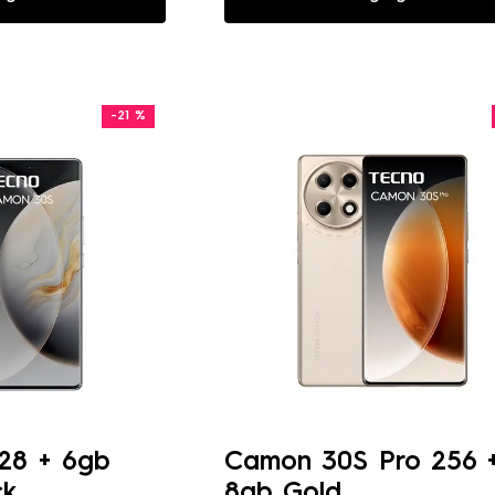
-
21 %
28 + 6gb
Camon 30S Pro 256 
ck
8gb Gold