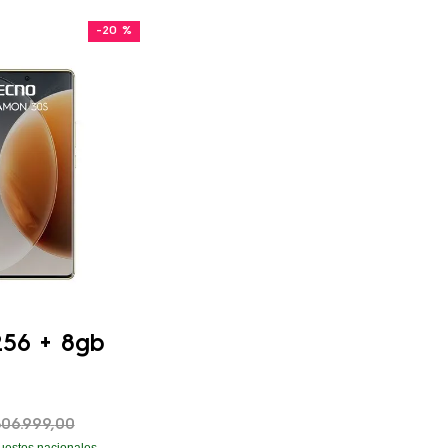
-
20 %
56 + 8gb
806
.
999
,
00
uestos nacionales