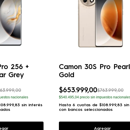
ro 256 +
Camon 30S Pro Pearl
lar Grey
Gold
$
653
.
999
,
00
63
.
999
,
00
$
763
.
999
,
00
uestos nacionales
$540.495,04
precio sin impuestos nacionale
108
.
999
,
83
sin interés
Hasta
6
cuotas de
$
108
.
999
,
83
sin
nados
con bancos seleccionados
egar
Agregar