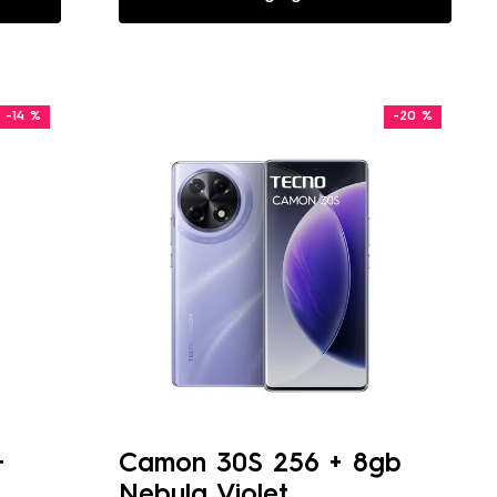
-
14 %
-
20 %
+
Camon 30S 256 + 8gb
Nebula Violet