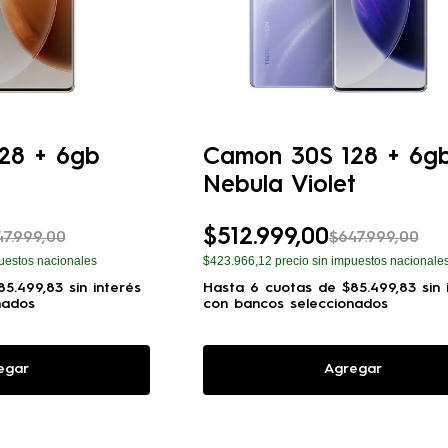
28 + 6gb
Camon 30S 128 + 6g
Nebula Violet
$
512
.
999
,
00
47
.
999
,
00
$
647
.
999
,
00
uestos nacionales
$423.966,12
precio sin impuestos nacionale
85
.
499
,
83
sin interés
Hasta
6
cuotas de
$
85
.
499
,
83
sin 
nados
con bancos seleccionados
egar
Agregar