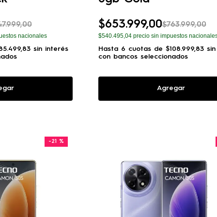
$
653
.
999
,
00
47
.
999
,
00
$
763
.
999
,
00
uestos nacionales
$540.495,04
precio sin impuestos nacionale
85
.
499
,
83
sin interés
Hasta
6
cuotas de
$
108
.
999
,
83
sin
nados
con bancos seleccionados
egar
Agregar
-
21 %