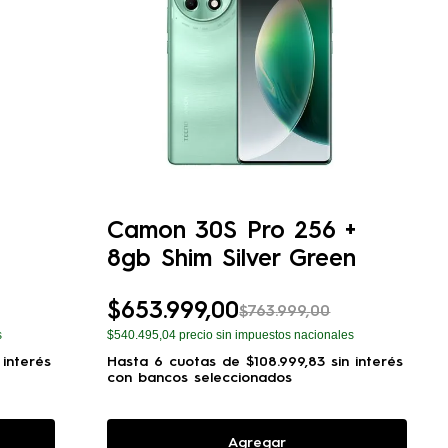
Camon 30S Pro 256 +
8gb Shim Silver Green
$
653
.
999
,
00
$
763
.
999
,
00
s
$540.495,04
precio sin impuestos nacionales
 interés
Hasta
6
cuotas de
$
108
.
999
,
83
sin interés
con bancos seleccionados
Agregar