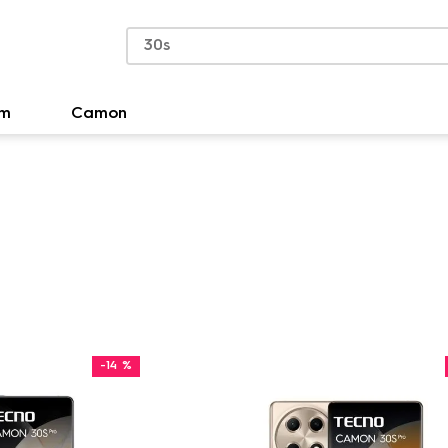
Ingresa Aquí
om
Camon
-
14 %