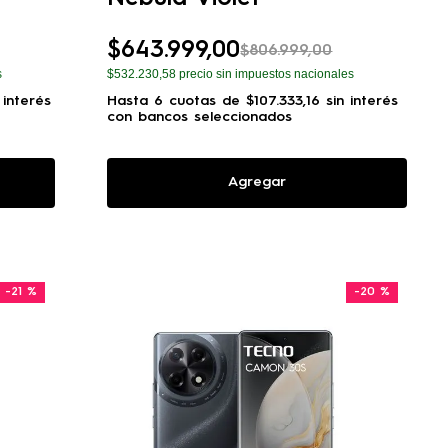
$
643
.
999
,
00
$
806
.
999
,
00
s
$532.230,58
precio sin impuestos nacionales
 interés
Hasta
6
cuotas de
$
107
.
333
,
16
sin interés
con bancos seleccionados
Agregar
-
21 %
-
20 %