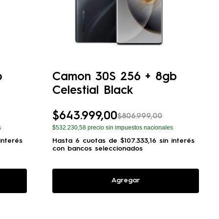
b
Camon 30S 256 + 8gb
Celestial Black
$
643
.
999
,
00
$
806
.
999
,
00
s
$532.230,58
precio sin impuestos nacionales
interés
Hasta
6
cuotas de
$
107
.
333
,
16
sin interés
con bancos seleccionados
Agregar