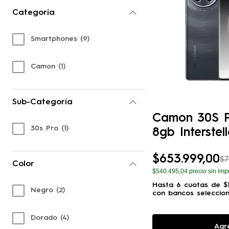
Categoría
Smartphones
(
9
)
Camon
(
1
)
Sub-Categoría
Camon 30S P
30s Pro
(
1
)
8gb Interstel
$
653
.
999
,
00
$
7
Color
$540.495,04
precio sin imp
Hasta
6
cuotas de
$
Negro
(
2
)
con bancos seleccio
Dorado
(
4
)
Agr