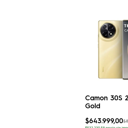
Camon 30S 2
Gold
$
643
.
999
,
00
$
$532.230,58
precio sin imp